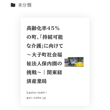
投稿日
更新日
カテゴリー
未分類
高齢化率45％
の町、「持続可能
な介護」に向けて
～大子町社会福
祉法人保内園の
挑戦～｜関東経
済産業局
kanto-meti-
gov.note.jp